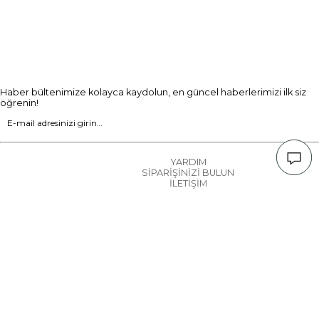
Haber bültenimize kolayca kaydolun, en güncel haberlerimizi ilk siz
öğrenin!
YARDIM
SİPARİŞİNİZİ BULUN
İLETİŞİM
İADE & DEĞİŞİM
GİZLİLİK POLİTİKASI
KVKK VERİ POLİTİKASI
ÇEREZ BİLGİLERİ
ŞİRKET BİLGİLERİ