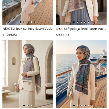
%100 Saf İpek Şal İnce Saten Vual Dokuma V Logo Desenli Krem - Siyah Renkli 90x210 Şal
%100 Saf İpek Şal İnce Saten Vual Dokuma Etnik Desenli Somon Renkli 90x210 Şal
₺1.499,90
₺999,00