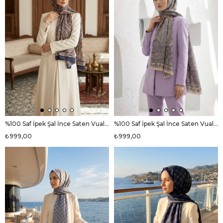
%100 Saf İpek Şal İnce Saten Vual Dokuma Etro Desenli Lacivert Renkli 90x210 Şal
%100 Saf İpek Şal İnce Saten Vual Dokuma Etro Desenli Somon Renkli 90x210 Şal
₺999,00
₺999,00