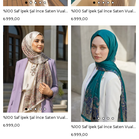
%100 Saf İpek Şal İnce Saten Vual Dokuma Etnik Desenli Pudra - Gül Kurusu Renkli 90x210 Şal
%100 Saf İpek Şal İnce Saten Vual Dokuma V Logo Desenli Haki Renkli 90x210 Şal
₺999,00
₺999,00
%100 Saf İpek Şal İnce Saten Vual Dokuma Etnik Desenli Krem Renkli 90x210 Şal
₺999,00
%100 Saf İpek Şal İnce Saten Vual Dokuma Etnik Desenli Petrol Yeşili Renkli 90x210 Şal
₺999,00