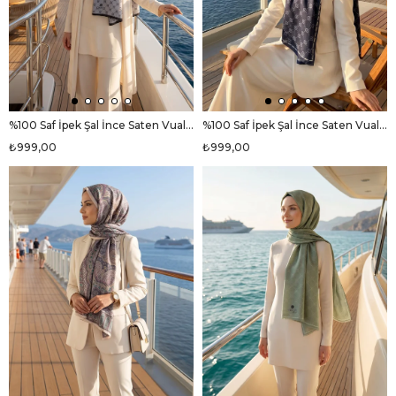
%100 Saf İpek Şal İnce Saten Vual Dokuma V Logo Desenli Gri - Siyah Renkli 90x210 Şal
%100 Saf İpek Şal İnce Saten Vual Dokuma V Logo Desenli Lacivert Renkli 90x210 Şal
₺999,00
₺999,00