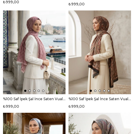
₺999,00
₺999,00
%100 Saf İpek Şal İnce Saten Vual Dokuma V Logo Desenli Gül Kurusu Renkli 90x210 Şal
%100 Saf İpek Şal İnce Saten Vual Dokuma Etro Desenli Siyah - Bordo Renkli 90x210 Şal
₺999,00
₺999,00