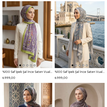
%100 Saf İpek Şal İnce Saten Vual Dokuma Etro Desenli Fıstık Yeşili Renkli 90x210 Şal
%100 Saf İpek Şal İnce Saten Vual Dokuma Etro Desenli Gri Renkli 90x210 Şal
₺999,00
₺999,00