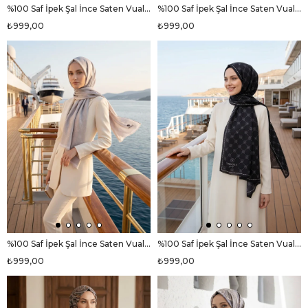
%100 Saf İpek Şal İnce Saten Vual Dokuma Etro Desenli Bej - Lila Renkli 90x210 Şal
%100 Saf İpek Şal İnce Saten Vual Dokuma Etnik Desenli Beyaz - Fuşya Renkli 90x210 Şal
₺999,00
₺999,00
%100 Saf İpek Şal İnce Saten Vual Dokuma V Logo Desenli Taş Renkli 90x210 Şal
%100 Saf İpek Şal İnce Saten Vual Dokuma V Logo Desenli Siyah - Krem Renkli 90x210 Şal
₺999,00
₺999,00