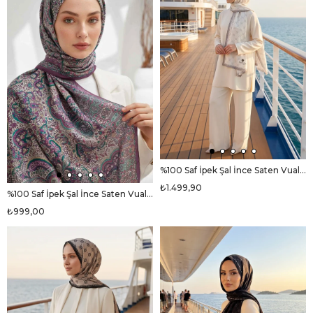
%100 Saf İpek Şal İnce Saten Vual Dokuma V Logo Desenli Bej Renkli 90x210 Şal
₺1.499,90
%100 Saf İpek Şal İnce Saten Vual Dokuma Etnik Desenli Mürdüm - Petrol Yeşili Renkli 90x210 Şal
₺999,00