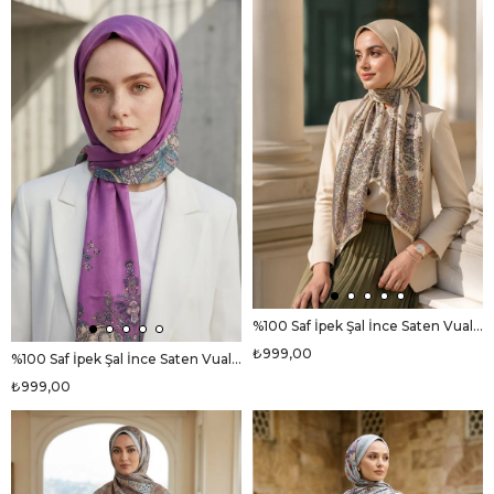
%100 Saf İpek Şal İnce Saten Vual Dokuma Etnik Desenli Krem - Haki Renkli 90x210 Şal
₺999,00
%100 Saf İpek Şal İnce Saten Vual Dokuma Etnik Desenli Mürdüm Renkli 90x210 Şal
₺999,00