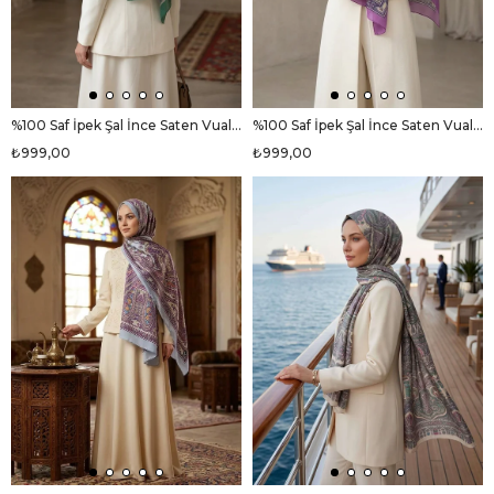
%100 Saf İpek Şal İnce Saten Vual Dokuma Etro Desenli Petrol Yeşili Renkli 90x210 Şal
%100 Saf İpek Şal İnce Saten Vual Dokuma Etro Desenli Fuşya Renkli 90x210 Şal
₺999,00
₺999,00