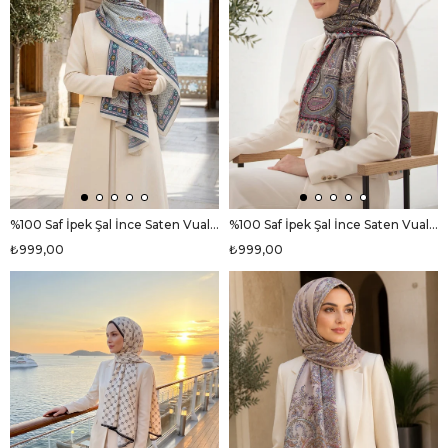
%100 Saf İpek Şal İnce Saten Vual Dokuma Etro Desenli Krem - Mürdüm Renkli 90x210 Şal
%100 Saf İpek Şal İnce Saten Vual Dokuma Etro Desenli Bej - Saks Renkli 90x210 Şal
₺999,00
₺999,00