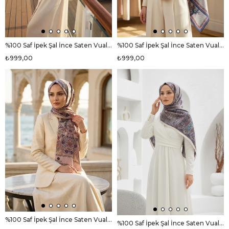
%100 Saf İpek Şal İnce Saten Vual Dokuma Etnik Desenli Haki - Mor Renkli 90x210 Şal
%100 Saf İpek Şal İnce Saten Vual Dokuma Etro Desenli Lacivert - Turuncu Renkli 90x210 Şal
₺999,00
₺999,00
%100 Saf İpek Şal İnce Saten Vual Dokuma Etro Desenli Bej - Mürdüm Renkli 90x210 Şal
%100 Saf İpek Şal İnce Saten Vual Dokuma Etnik Desenli Krem - Gül Kurusu Renkli 90x210 Şal