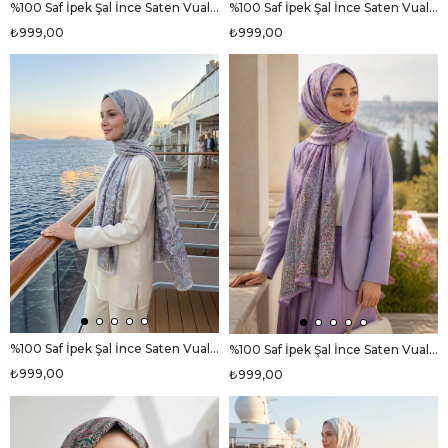
%100 Saf İpek Şal İnce Saten Vual Dokuma Etro Desenli Bebe Mavisi Renkli 90x210 Şal
%100 Saf İpek Şal İnce Saten Vual Dokuma Etro Desenli Bej - Lila Renkli 90x210 Şal
₺999,00
₺999,00
%100 Saf İpek Şal İnce Saten Vual Dokuma Etnik Desenli Gümüş Renkli 90x210 Şal
%100 Saf İpek Şal İnce Saten Vual Dokuma Etnik Desenli Pembe - Bej Renkli 90x210 Şal
₺999,00
₺999,00