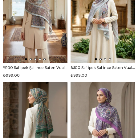
%100 Saf İpek Şal İnce Saten Vual Dokuma Etnik Desenli Bebe Mavisi - Pudra Renkli 90x210 Şal
%100 Saf İpek Şal İnce Saten Vual Dokuma Etro Desenli Gri - Nar Çiçeği Renkli 90x210 Şal
₺999,00
₺999,00