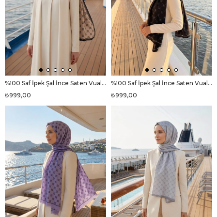
%100 Saf İpek Şal İnce Saten Vual Dokuma V Logo Desenli Siyah - Vizon Renkli 90x210 Şal
%100 Saf İpek Şal İnce Saten Vual Dokuma V Logo Desenli Siyah - Gri Renkli 90x210 Şal
₺999,00
₺999,00