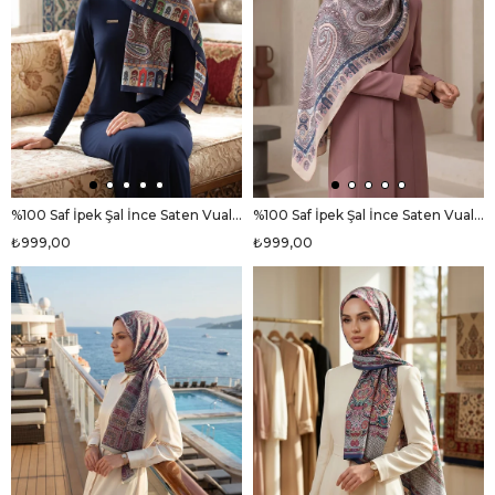
%100 Saf İpek Şal İnce Saten Vual Dokuma Etro Desenli Lacivert - Fıstık Yeşili Renkli 90x210 Şal
%100 Saf İpek Şal İnce Saten Vual Dokuma Etro Desenli Bej - Mürdüm Renkli 90x210 Şal
₺999,00
₺999,00