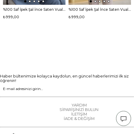
%100 Saf İpek Şal İnce Saten Vual Dokuma Etro Desenli Bebe Mavisi - Taba Renkli 90x210 Şal
%100 Saf İpek Şal İnce Saten Vual Dokuma Etro Desenli Pudra Renkli 90x210 Şal
₺999,00
₺999,00
Haber bültenimize kolayca kaydolun, en güncel haberlerimizi ilk siz
öğrenin!
YARDIM
SİPARİŞİNİZİ BULUN
İLETİŞİM
İADE & DEĞİŞİM