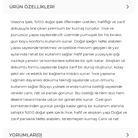
ÜRÜN ÖZELLIKLERI
Vissona İpek, %100 doğal ipek liflerinden üretilen, hafifliği ve zarif
dokusuyla öne çıkan premium bir kumaş türüdür. İnce ve
pürüzsüz yapısı sayesinde cilt üzerinde yumuşak bir his bırakır,
gün boyu konforlu kullanım sunar. Doğal ipeğin nefes alabilen
yapısı sayesinde terletmez ve özellikle mevsim geçişleri ile yaz
aylarında rahat bir kullanım sağlar.Hafif parlak yüzeyiyle ışığı
nazikçe yansıtır ve kombinlere sofistike bir ışıltı katar. Akışkan ve
dökümlü formu sayesinde başta zarif bir duruş oluşturur; kolay
şekil alır ve estetik bir bağlama imkânı sunar. İnce yapısına
rağmen dayanıklı dokuma tekniği sayesinde uzun ömürlü
kullanım sağlar.Boyayı yüksek oranda tutma özelliği sayesinde
renkler canlı, net ve parlak görünür. Bu özelliği ile hem düz hem
desenli tasarımlarda üstün bir görsel etki sunar. Özel gün
kombinlerinden günlük şıklığa kadar geniş bir kullanım alanına
sahiptir.%100 doğal ipek içerik.İnce, hafif ve akışkan yapı.Doğal ve
zarif parlaklık.Nefes alabilen, terletmeyen kumaş.Canlı ve net
renk görünüm.Kolay şekil alabilen, estetik duruş.Bakım Önerisi
:Hassas yapısı nedeniyle elde veya narin programda yıkanması,
YORUMLAR
(0)