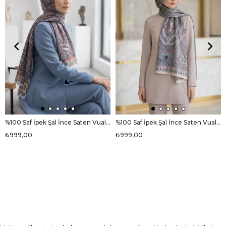
%100 Saf İpek Şal İnce Saten Vual Dokuma Etro Desenli Bebe Mavisi - Taba Renkli 90x210 Şal
%100 Saf İpek Şal İnce Saten Vual Dokuma Etro Desenli Pudra Renkli 90x210 Şal
₺999,00
₺999,00