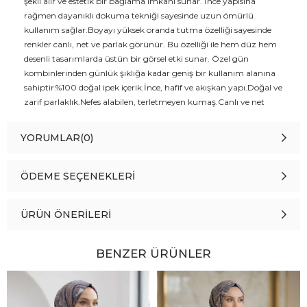
şekil alır ve estetik bir bağlama imkânı sunar. İnce yapısına
rağmen dayanıklı dokuma tekniği sayesinde uzun ömürlü
kullanım sağlar.Boyayı yüksek oranda tutma özelliği sayesinde
renkler canlı, net ve parlak görünür. Bu özelliği ile hem düz hem
desenli tasarımlarda üstün bir görsel etki sunar. Özel gün
kombinlerinden günlük şıklığa kadar geniş bir kullanım alanına
sahiptir.%100 doğal ipek içerik.İnce, hafif ve akışkan yapı.Doğal ve
zarif parlaklık.Nefes alabilen, terletmeyen kumaş.Canlı ve net
renk görünüm.Kolay şekil alabilen, estetik duruş.Bakım Önerisi
:Hassas yapısı nedeniyle elde veya narin programda yıkanması,
YORUMLAR
(0)
düşük ısıda ütülenmesi ve doğrudan güneş ışığında uzun süre
bırakılmaması önerilir.Vissona Habutai İpek, doğal lüksü ve
konforu bir arada sunarak stilinizi zarif bir dokunuşla tamamlar.
ÖDEME SEÇENEKLERI
ÜRÜN ÖNERILERI
BENZER ÜRÜNLER