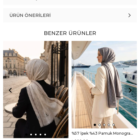
ÜRÜN ÖNERILERI
BENZER ÜRÜNLER
%57 İpek %43 Pamuk Monogram Dokumalı Gri-Füme Renkli 70X190 Yumuşak Dökümlü Şal