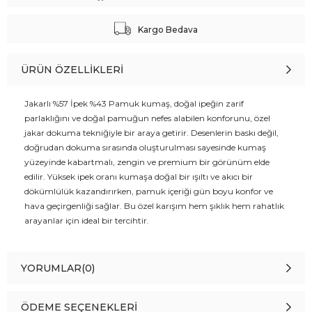
Kargo Bedava
ÜRÜN ÖZELLIKLERI
Jakarlı %57 İpek %43 Pamuk kumaş, doğal ipeğin zarif
parlaklığını ve doğal pamuğun nefes alabilen konforunu, özel
jakar dokuma tekniğiyle bir araya getirir. Desenlerin baskı değil,
doğrudan dokuma sırasında oluşturulması sayesinde kumaş
yüzeyinde kabartmalı, zengin ve premium bir görünüm elde
edilir. Yüksek ipek oranı kumaşa doğal bir ışıltı ve akıcı bir
dökümlülük kazandırırken, pamuk içeriği gün boyu konfor ve
hava geçirgenliği sağlar. Bu özel karışım hem şıklık hem rahatlık
arayanlar için ideal bir tercihtir.
YORUMLAR
(0)
ÖDEME SEÇENEKLERI