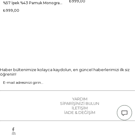
₺999,00
%57 İpek %43 Pamuk Monogram Dokumalı Gümüş Renkli 70X190 Yumuşak Dökümlü Şal
₺999,00
Haber bültenimize kolayca kaydolun, en güncel haberlerimizi ilk siz
öğrenin!
YARDIM
SİPARİŞİNİZİ BULUN
İLETİŞİM
İADE & DEĞİŞİM