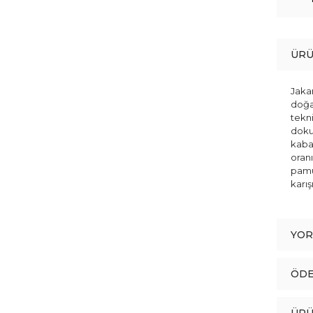
ÜRÜ
Jaka
doğa
tekni
doku
kaba
oranı
pamu
karış
YO
ÖDE