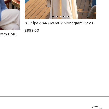
%57 İpek %43 Pamuk Monogram Dokumalı Zümrüğt Yeşili Renkli 70X190 Yumuşak Dökümlü Şal
₺999,00
%57 İpek %43 Pamuk Momogram Dokumalı İndigo Renkli 70X190 Yumuşak Dökümlü Şal