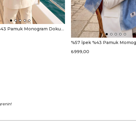
%57 İpek %43 Pamuk Monogram Dokumalı Gri-Füme Renkli 70X190 Yumuşak Dökümlü Şal
₺999,00
ğrenin!