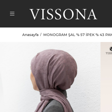
Anasayfa
MONOGRAM ŞAL % 57 İPEK % 43 PA