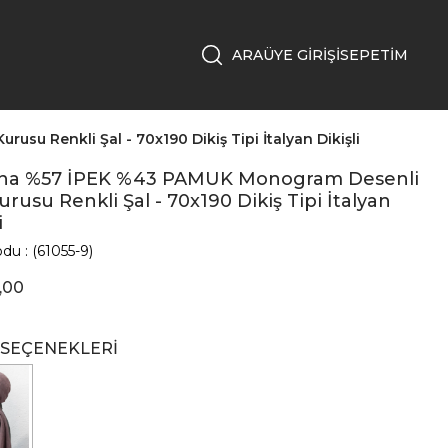
ÜYE GIRIŞI
SEPETIM
u Renkli Şal - 70x190 Dikiş Tipi İtalyan Dikişli
ona %57 İPEK %43 PAMUK Monogram Desenli
urusu Renkli Şal - 70x190 Dikiş Tipi İtalyan
i
odu
(61055-9)
,00
 SEÇENEKLERI