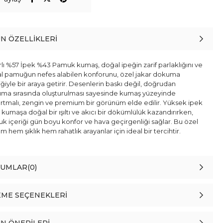
N ÖZELLIKLERI
rlı %57 İpek %43 Pamuk kumaş, doğal ipeğin zarif parlaklığını ve
l pamuğun nefes alabilen konforunu, özel jakar dokuma
ğiyle bir araya getirir. Desenlerin baskı değil, doğrudan
ma sırasında oluşturulması sayesinde kumaş yüzeyinde
rtmalı, zengin ve premium bir görünüm elde edilir. Yüksek ipek
 kumaşa doğal bir ışıltı ve akıcı bir dökümlülük kazandırırken,
k içeriği gün boyu konfor ve hava geçirgenliği sağlar. Bu özel
ım hem şıklık hem rahatlık arayanlar için ideal bir tercihtir.
RUMLAR
(0)
ME SEÇENEKLERI