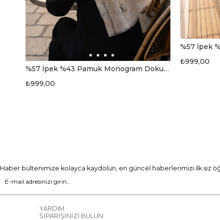
₺999,00
%57 İpek %43 Pamuk Monogram Dokumalı Gümüş Renkli 70X190 Yumuşak Dökümlü Şal
₺999,00
Haber bültenimize kolayca kaydolun, en güncel haberlerimizi ilk siz ö
YARDIM
SİPARİŞİNİZİ BULUN