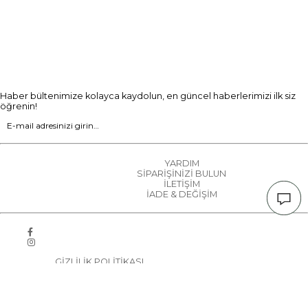
Haber bültenimize kolayca kaydolun, en güncel haberlerimizi ilk siz
öğrenin!
YARDIM
SİPARİŞİNİZİ BULUN
İLETİŞİM
İADE & DEĞİŞİM
GİZLİLİK POLİTİKASI
KVKK VERİ POLİTİKASI
ÇEREZ BİLGİLERİ
ŞİRKET BİLGİLERİ