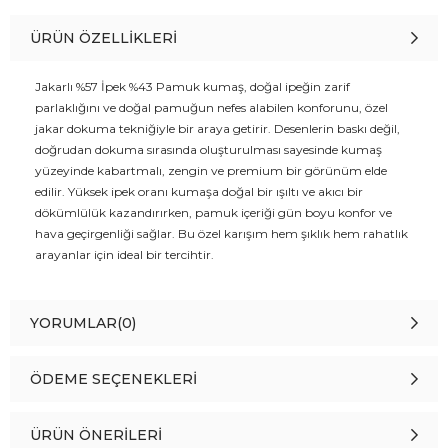
ÜRÜN ÖZELLIKLERI
Jakarlı %57 İpek %43 Pamuk kumaş, doğal ipeğin zarif
parlaklığını ve doğal pamuğun nefes alabilen konforunu, özel
jakar dokuma tekniğiyle bir araya getirir. Desenlerin baskı değil,
doğrudan dokuma sırasında oluşturulması sayesinde kumaş
yüzeyinde kabartmalı, zengin ve premium bir görünüm elde
edilir. Yüksek ipek oranı kumaşa doğal bir ışıltı ve akıcı bir
dökümlülük kazandırırken, pamuk içeriği gün boyu konfor ve
hava geçirgenliği sağlar. Bu özel karışım hem şıklık hem rahatlık
arayanlar için ideal bir tercihtir.
YORUMLAR
(0)
ÖDEME SEÇENEKLERI
ÜRÜN ÖNERILERI