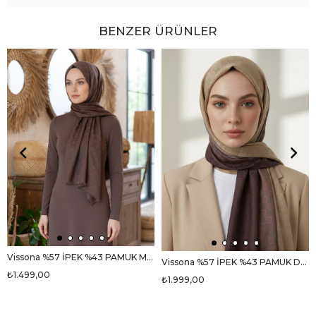
BENZER ÜRÜNLER
Vissona %57 İPEK %43 PAMUK Monogram Desenli Sütlükahve Renkli Şal - 70x190 Dikiş Tipi İtalyan Dikişli
Vissona %57 İPEK %43 PAMUK Degrade Desenli Sütlü Kahverengi Renkli Şal - 70x190 Dikiş Tipi İtalyan Dikişli
₺1.499,00
₺1.999,00