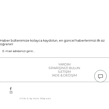
Haber bültenimize kolayca kaydolun, en güncel haberlerimizi ilk siz
öğrenin!
YARDIM
SİPARİŞİNİZİ BULUN
İLETİŞİM
İADE & DEĞİŞİM
GİZLİLİK POLİTİKASI
KVKK VERİ POLİTİKASI
ÇEREZ BİLGİLERİ