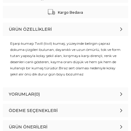
Kargo Bedava
ÜRÜN ÖZELLIKLERI
Eşarp kumaşı Twill (tivil) kumaş; yüzeyinde belirgin çapraz
dokuma çizgileri bulunan, dayanıklı ve uzun ömürlü, tok ve form
tutan yapısıyla kolay şekil alan, kırışmaya karşı dirençli, renk ve
desenleri canlı gösteren, kayma oranı düşük ve hem şık hem de
kullanışlı bir kumaş türüdür.Biraz sert olaması nedeniyle kolay
şekil alır önü dik durur gün boyu bozulmaz
YORUMLAR
(0)
ÖDEME SEÇENEKLERI
ÜRÜN ÖNERILERI