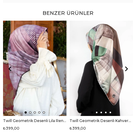
BENZER ÜRÜNLER
Twill Geometrik Desenli Lila Renkli 90x90 Eşarp (İpek İçermez) Kenar Dikiş Şekli El Dikişli
Twill Geometrik Desenli Kahverengi Renkli 90x90 Eşarp (İpek İçermez) Kenar Dikiş Şekli El Dikişli
₺399,00
₺399,00