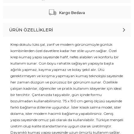
Kargo Bedava
ÜRÜN ÖZELLIKLERI
Krep dokulu lüks şal, zarif ve modern görünümüyle günlük
kombinlerden özel davetlere kadar her stile uyum sağlar. Özel
krep kumaş yapısı sayesinde hafif, nefes alabilen ve konforlu bir
kullanım sunar. Gün boyu rahatlık sağlayan yapısıyla başta
ağırlık yapmaz, kayma yapmaz ve kolay şekil alır. Ütü
gerektirmeyen ve kırışma yapmayan kumaş teknolojisi sayesinde
her zaman düzgün ve pürüzsüz bir görünüm sunar. Özellikle
çalışan kadınlar, öğrenciler ve pratik kullanım isteyenler için ideal
bir tercihtir. Çantanızda taşıyabilir, gün içinde formu
bozulmadan kullanabilirsiniz. 75 x 190 cm geniş ölçüsü sayesinde
farklı bağlama stillerine uygundur. İster klasik salma model, ister
dolama, ister modern hacimli bağlama yapabilirsiniz. Geniş
yapısı sayesinde omuz şalı olarak da kullanılabilir. Türkiye menşeli
üretim olup kalite standartlarına uygun olarak üretilmiştir.
Dayanıklı kumaş yapısı sayesinde uzun ömürlü kullanım sağlar.