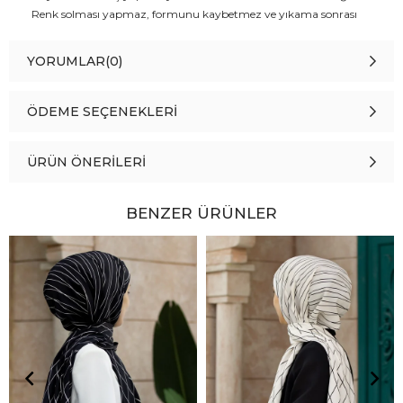
Renk solması yapmaz, formunu kaybetmez ve yıkama sonrası
şeklini korur.
YORUMLAR
(0)
ÖDEME SEÇENEKLERI
ÜRÜN ÖNERILERI
BENZER ÜRÜNLER