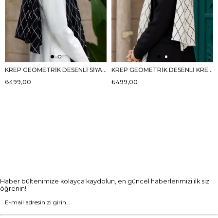
KREP GEOMETRİK DESENLİ SİYAH RENKLİ 75X195 KIRIŞMAZ ŞAL
KREP GEOMETRİK DESENLİ KREM RENKLİ 75X195 KIRIŞMAZ ŞAL
₺499,00
₺499,00
Haber bültenimize kolayca kaydolun, en güncel haberlerimizi ilk siz
öğrenin!