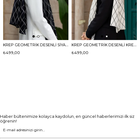
KREP GEOMETRİK DESENLİ SİYAH RENKLİ 75X195 KIRIŞMAZ ŞAL
KREP GEOMETRİK DESENLİ KREM RENKLİ 75X195 KIRIŞMAZ ŞAL
₺499,00
₺499,00
Haber bültenimize kolayca kaydolun, en güncel haberlerimizi ilk siz
öğrenin!