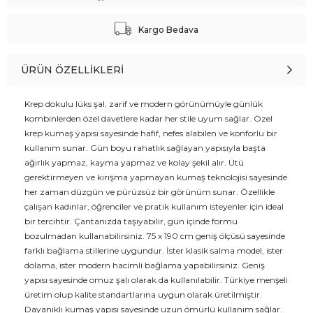
Kargo Bedava
ÜRÜN ÖZELLIKLERI
Krep dokulu lüks şal, zarif ve modern görünümüyle günlük
kombinlerden özel davetlere kadar her stile uyum sağlar. Özel
krep kumaş yapısı sayesinde hafif, nefes alabilen ve konforlu bir
kullanım sunar. Gün boyu rahatlık sağlayan yapısıyla başta
ağırlık yapmaz, kayma yapmaz ve kolay şekil alır. Ütü
gerektirmeyen ve kırışma yapmayan kumaş teknolojisi sayesinde
her zaman düzgün ve pürüzsüz bir görünüm sunar. Özellikle
çalışan kadınlar, öğrenciler ve pratik kullanım isteyenler için ideal
bir tercihtir. Çantanızda taşıyabilir, gün içinde formu
bozulmadan kullanabilirsiniz. 75 x 190 cm geniş ölçüsü sayesinde
farklı bağlama stillerine uygundur. İster klasik salma model, ister
dolama, ister modern hacimli bağlama yapabilirsiniz. Geniş
yapısı sayesinde omuz şalı olarak da kullanılabilir. Türkiye menşeli
üretim olup kalite standartlarına uygun olarak üretilmiştir.
Dayanıklı kumaş yapısı sayesinde uzun ömürlü kullanım sağlar.