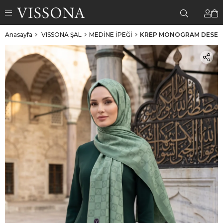
Anasayfa
VISSONA ŞAL
MEDİNE İPEĞİ