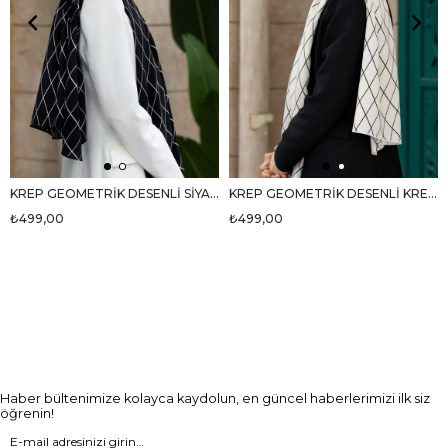
KREP GEOMETRİK DESENLİ SİYAH RENKLİ 75X195 KIRIŞMAZ ŞAL
KREP GEOMETRİK DESENLİ KREM RENKLİ 75X195 KIRIŞMAZ ŞAL
₺499,00
₺499,00
Haber bültenimize kolayca kaydolun, en güncel haberlerimizi ilk siz
öğrenin!