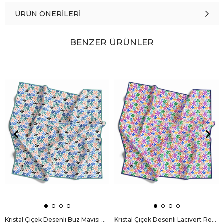
ÜRÜN ÖNERILERI
BENZER ÜRÜNLER
Kristal Çiçek Desenli Buz Mavisi Renkli 90x90 Eşarp (İpek İçermez) Dikim Şekli : El Dikişi
Kristal Çiçek Desenli Lacivert Renkli 90x90 Eşarp (İpek İçermez) Dikim Şekli : El Dikişi