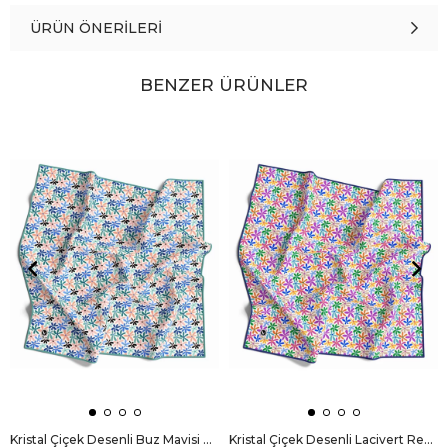
ÜRÜN ÖNERILERI
BENZER ÜRÜNLER
Kristal Çiçek Desenli Buz Mavisi Renkli 90x90 Eşarp (İpek İçermez) Dikim Şekli : El Dikişi
Kristal Çiçek Desenli Lacivert Renkli 90x90 Eşarp (İpek İçermez) Dikim Şekli : El Dikişi