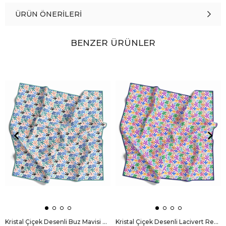
ÜRÜN ÖNERILERI
BENZER ÜRÜNLER
Kristal Çiçek Desenli Buz Mavisi Renkli 90x90 Eşarp (İpek İçermez) Dikim Şekli : El Dikişi
Kristal Çiçek Desenli Lacivert Renkli 90x90 Eşarp (İpek İçermez) Dikim Şekli : El Dikişi