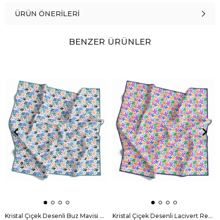
ÜRÜN ÖNERILERI
BENZER ÜRÜNLER
Kristal Çiçek Desenli Buz Mavisi Renkli 90x90 Eşarp (İpek İçermez) Dikim Şekli : El Dikişi
Kristal Çiçek Desenli Lacivert Renkli 90x90 Eşarp (İpek İçermez) Dikim Şekli : El Dikişi