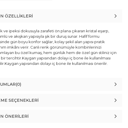
N ÖZELLIKLERI
k ve ipeksi dokusuyla zarafeti ön plana çıkaran kristal eşarp,
lü ve akışkan yapısıyla şık bir duruş sunar. Hafif formu
inde gün boyu konfor sağlar, kolay şekil alan yapısı pratik
anım imkânı verir. Canlı renk görünümüyle kombinlerinizi
mlayan bu özel kumaş, hem günlük hem de özel gün stiliniz için
 bir tercihtir.Kaygan yapısından dolayı iç bone ile kullanılması
lir.Kaygan yapısından dolayı iç bone ile kullanılması önerilir.
RUMLAR
(0)
ME SEÇENEKLERI
N ÖNERILERI