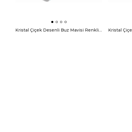
Kristal Çiçek Desenli Buz Mavisi Renkli 90x90 Eşarp (İpek İçermez) Dikim Şekli : El Dikişi
₺399,00
₺399,00
Haber bültenimize kolayca kaydolun, en güncel haberlerimizi ilk siz ö
YARDIM
SİPARİŞİNİZİ BULUN
İLETİŞİM
İADE & DEĞİŞİM