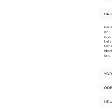
ÜRÜ
Parla
döküm
sayes
kull
tama
ideal
öneri
YO
ÖDE
ÜRÜ