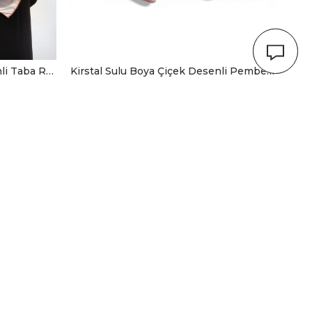
Kirstal Sulu Boya Çiçek Desenli Taba Renkli 90x90 Eşarp (İpek İçermez) Kenar Dikiş Şekli El Dikişli
Kirstal Sulu Boya Çiçek Desenli Pembe Renkli 90x90 Eşarp (İpek İçermez) Kenar Dikiş Şekli El Dikişli
₺399,00