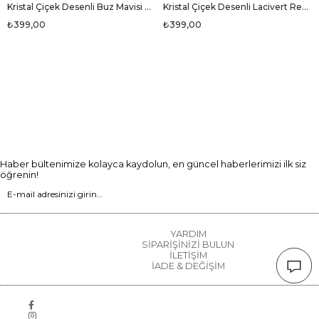
Kristal Çiçek Desenli Buz Mavisi Renkli 90x90 Eşarp (İpek İçermez) Dikim Şekli : El Dikişi
Kristal Çiçek Desenli Lacivert Renkli 90x90 Eşarp (İpek İçermez) Dikim Şekli : El Dikişi
₺399,00
₺399,00
Haber bültenimize kolayca kaydolun, en güncel haberlerimizi ilk siz
öğrenin!
YARDIM
SİPARİŞİNİZİ BULUN
İLETİŞİM
İADE & DEĞİŞİM