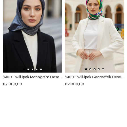
%100 Twill İpek Monogram Desenli Siyah Renkli 90x90 Eşarp Dikim Şekli : El Dikişi
%100 Twill İpek Geometrik Desenli Fuşya - Zümrüt Yeşili Renkli 90x90 Eşarp Dikim Şekli : El Dikişi
₺2.000,00
₺2.000,00