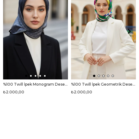
%100 Twill İpek Monogram Desenli Siyah Renkli 90x90 Eşarp Dikim Şekli : El Dikişi
%100 Twill İpek Geometrik Desenli Fuşya - Zümrüt Yeşili Renkli 90x90 Eşarp Dikim Şekli : El Dikişi
₺2.000,00
₺2.000,00