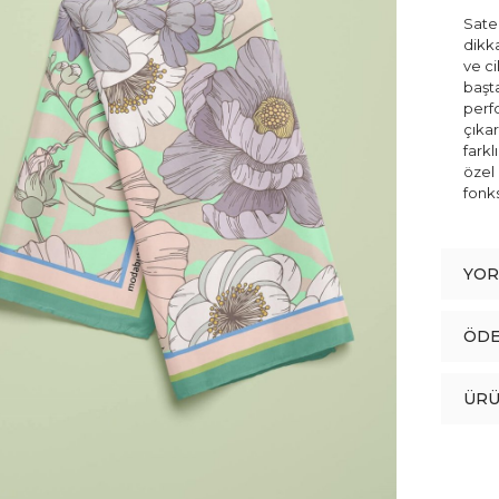
Sate
dikk
ve ci
başta
perfo
çıkar
fark
özel 
fonk
YO
ÖDE
ÜRÜ