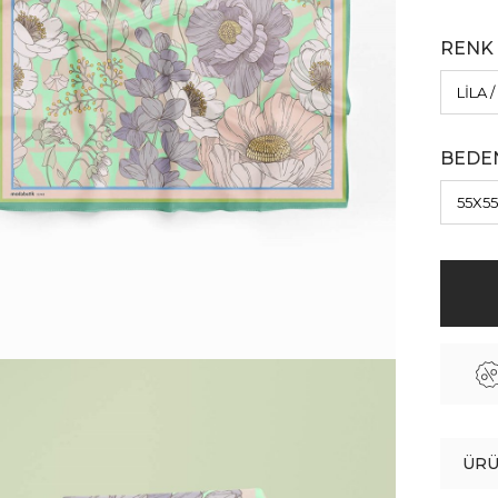
RENK
BEDE
ÜRÜ