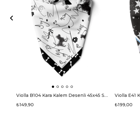
Violla B104 Kara Kalem Desenli 45x45 Siyah Beyaz Köpek Bandanası DG5464
₺149,90
₺199,00