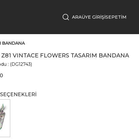
ÜYE GIRIŞI
SEPETIM
IM BANDANA
la Z81 VINTACE FLOWERS TASARIM BANDANA
odu
(DG12743)
00
 SEÇENEKLERI