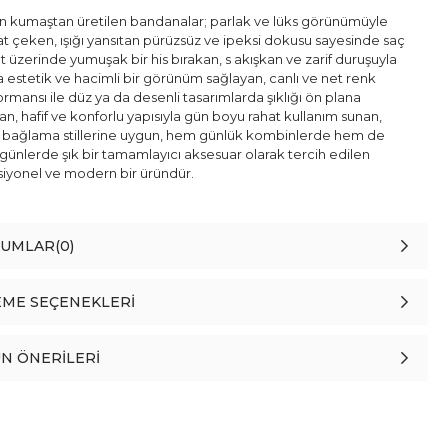
n kumaştan üretilen bandanalar; parlak ve lüks görünümüyle
at çeken, ışığı yansıtan pürüzsüz ve ipeksi dokusu sayesinde saç
lt üzerinde yumuşak bir his bırakan, s akışkan ve zarif duruşuyla
 estetik ve hacimli bir görünüm sağlayan, canlı ve net renk
rmansı ile düz ya da desenli tasarımlarda şıklığı ön plana
an, hafif ve konforlu yapısıyla gün boyu rahat kullanım sunan,
lı bağlama stillerine uygun, hem günlük kombinlerde hem de
günlerde şık bir tamamlayıcı aksesuar olarak tercih edilen
siyonel ve modern bir üründür.
RUMLAR
(0)
ME SEÇENEKLERI
N ÖNERILERI