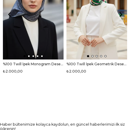
%100 Twill İpek Monogram Desenli Siyah Renkli 90x90 Eşarp Dikim Şekli : El Dikişi
%100 Twill İpek Geometrik Desenli Fuşya - Zümrüt Yeşili Renkli 90x90 Eşarp Dikim Şekli : El Dikişi
₺2.000,00
₺2.000,00
Haber bültenimize kolayca kaydolun, en güncel haberlerimizi ilk siz
öğrenin!