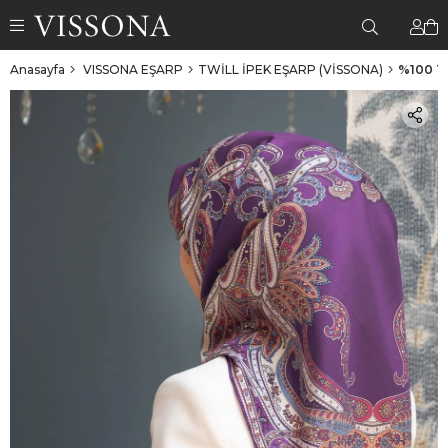
Anasayfa
VISSONA EŞARP
TWİLL İPEK EŞARP (VİSSONA)